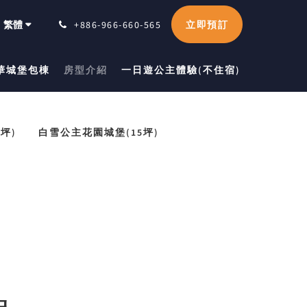
立即預訂
繁體
+886-966-660-565
華城堡包棟
房型介紹
一日遊公主體驗(不住宿)
坪)
白雪公主花園城堡(15坪)