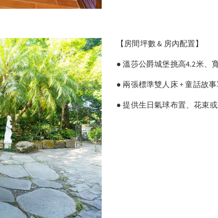
【房間坪數 & 房內配置】
● 溫莎公爵城堡挑高4.2米、
● 兩張標準雙人床 + 童話故事
● 提供生日氣球布置、花束