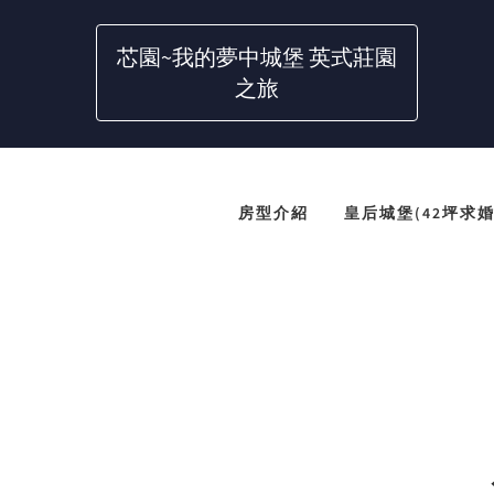
芯園~我的夢中城堡 英式莊園
之旅
房型介紹
皇后城堡(42坪求