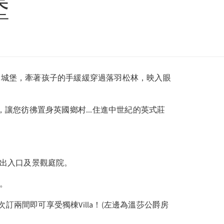
堡
的城堡，牽著孩子的手緩緩穿過落羽松林，映入眼
，讓您彷彿置身英國鄉村...住進中世紀的英式莊
立出入口及景觀庭院。
床。
一次訂兩間即可享受獨棟Villa！(左邊為溫莎公爵房