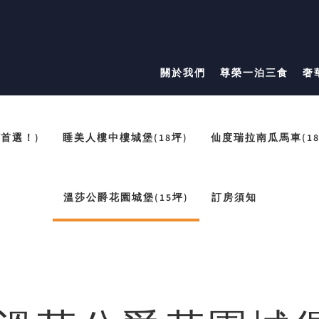
關於我們
尊榮一泊三食
奢
婚首選！)
睡美人樓中樓城堡(18坪)
仙度瑞拉南瓜馬車(18
溫莎公爵花園城堡(15坪)
訂房須知