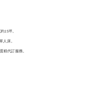
寬約15坪。
單人床​。
或蛋糕代訂服務。