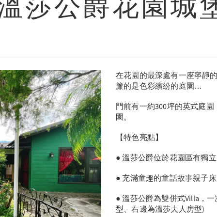
溫莎公爵花園城
在花園的最深處有一座寧靜
簾的是色彩繽紛的庭園…
門前有一約300坪的英式庭園
園。
【特色亮點】
● 溫莎公爵位於花園區有獨
● 充滿童趣的童話故事親子
● 溫莎公爵為雙併式Villa，
型、右邊為溫莎夫人房型)