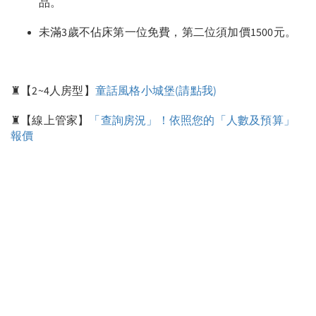
品。
未滿3歲不佔床第一位免費，第二位須加價1500元。
♜【2~4人房型】
童話風格小城堡(請點我)
♜【線上管家】
「查詢房況」！依照您的「人數及預算」
報價