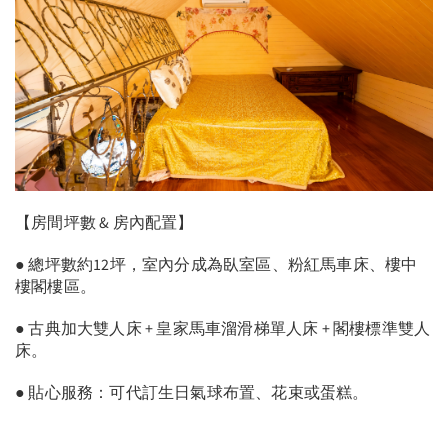
【房間坪數 & 房內配置】
● 總坪數約12坪，室內分成為臥室區、粉紅馬車床、樓中
樓閣樓區。
● 古典加大雙人床 + 皇家馬車溜滑梯單人床 + 閣樓標準雙人
床​。
● 貼心服務：可代訂生日氣球布置、花束或蛋糕。