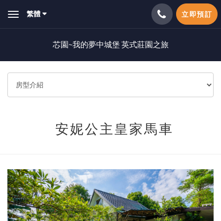
繁體
立即預訂
Toggle
navigation
芯園~我的夢中城堡 英式莊園之旅
安妮公主皇家馬車