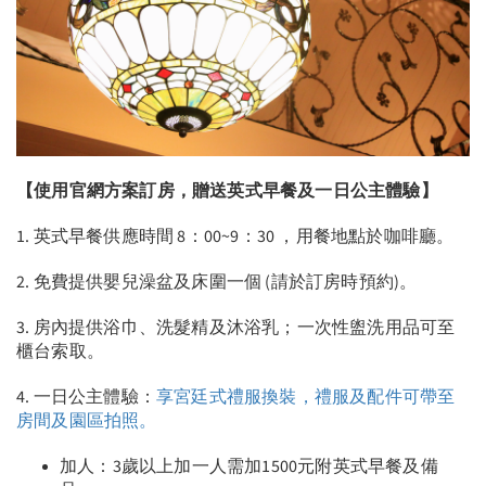
【使用官網方案訂房，贈送英式早餐及一日公主體驗】
1. 英式早餐供應時間 8：00~9：30 ，用餐地點於咖啡廳。
2. 免費提供嬰兒澡盆及床圍一個 (請於訂房時預約)。
3. 房內提供浴巾、洗髮精及沐浴乳；一次性盥洗用品可至
櫃台索取。
4. 一日公主體驗：
享宮廷式禮服換裝，禮服及配件可帶至
房間及園區拍照。
加人：3歲以上加一人需加1500元附英式早餐及備