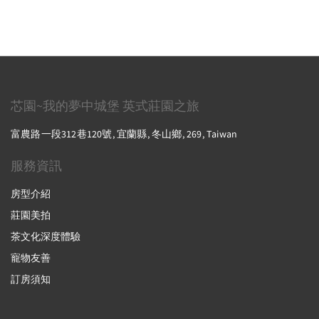
芯園~我的夢中城堡 英式莊園之旅
富農路一段312巷120號, 宜蘭縣, 冬山鄉, 269, Taiwan
服務資訊
房型介紹
莊園美拍
茶文化深度體驗
寵物友善
訂房須知