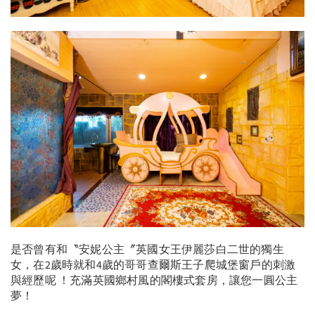
是否曾有和〝安妮公主〞英國女王伊麗莎白二世的獨生
女，在2歲時就和4歲的哥哥查爾斯王子爬城堡窗戶的刺激
與經歷呢 ！充滿英國鄉村風的閣樓式套房，讓您一圓公主
夢！