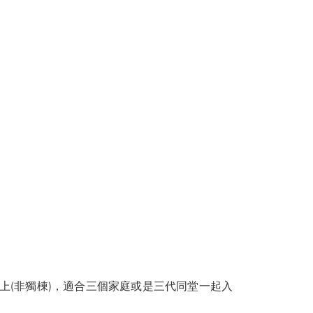
樓上(非獨棟)，適合三個家庭或是三代同堂一起入