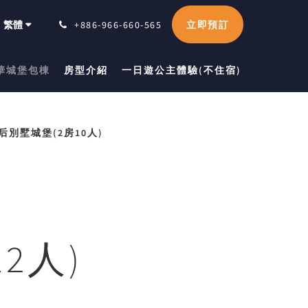
立即預訂
繁體
+886-966-660-565
華城堡包棟
房型介紹
一日遊公主體驗(不住宿)
后別墅城堡(2房10人)
2人)