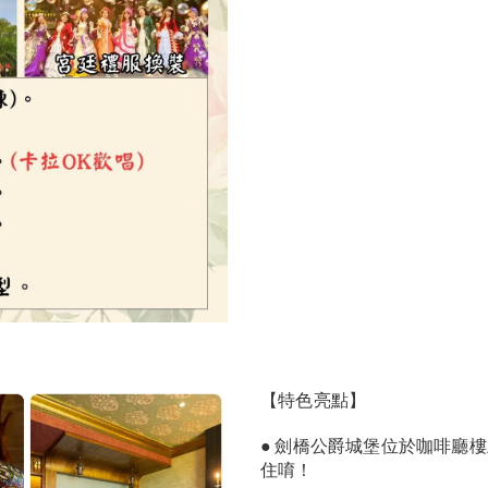
【特色亮點】
● 劍橋公爵城堡位於咖啡廳
住唷！