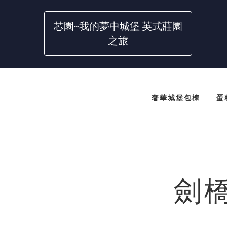
芯園~我的夢中城堡 英式莊園
之旅
奢華城堡包棟
蛋
劍橋