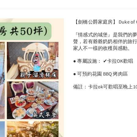
【劍橋公爵家庭房】 Duke of Camb
『情感式的城堡』是我們的夢
聲，若有爺爺奶奶相伴的旅
家人不一樣的收穫與感動。
● 專屬設施： ✔卡拉OK歡唱
● 可預約花園 BBQ 烤肉區
備註：卡拉ok可歡唱至晚上1