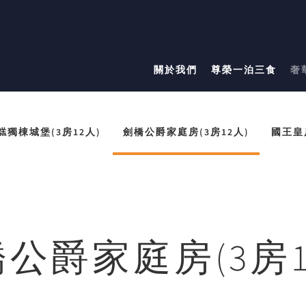
關於我們
尊榮一泊三食
奢
糕獨棟城堡(3房12人)
劍橋公爵家庭房(3房12人)
國王皇
公爵家庭房(3房1